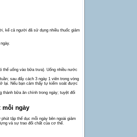
i, kể cả người đã sử dụng nhiều thuốc giảm
 ngày.
ó thể uống vào bữa trưa). Uống nhiều nước
uần; sau đấy cách 3 ngày 1 viên trong vòng
trở lại. Nếu bạn cảm thấy tự kiểm soát được
 thành bữa ăn chính trong ngày; tuyệt đối
t mỗi ngày
0 phút tập thể dục mỗi ngày bên ngoài giảm
ựng và sự trao đổi chất của cơ thể.