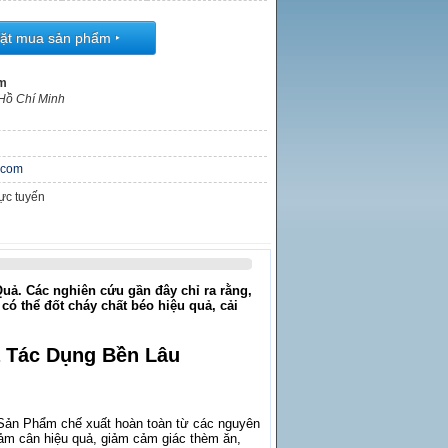
ặt mua sản phẩm
‣
âm
 Hồ Chí Minh
.com
rực tuyến
ả. Các nghiên cứu gần đây chỉ ra rằng,
ó thể đốt cháy chất béo hiệu quả, cải
 Tác Dụng Bền Lâu
 Sản Phẩm chế xuất hoàn toàn từ các nguyên
giảm cân hiệu quả, giảm cảm giác thèm ăn,