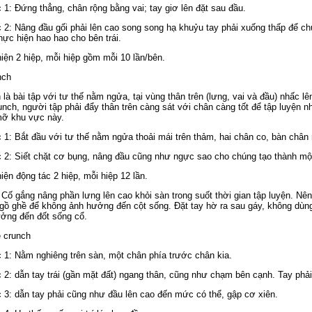
 1: Đứng thẳng, chân rộng bằng vai; tay giơ lên đặt sau đầu.
 2: Nâng đầu gối phải lên cao song song hạ khuỷu tay phải xuống thấp để chú
hực hiện hao hao cho bên trái.
iện 2 hiệp, mỗi hiệp gồm mỗi 10 lần/bên.
nch
 là bài tập với tư thế nằm ngửa, tại vùng thân trên (lưng, vai và đầu) nhấc l
unch, người tập phải đẩy thân trên càng sát với chân càng tốt để tập luyện
ỡ khu vực này.
 1: Bắt đầu với tư thế nằm ngửa thoải mái trên thảm, hai chân co, bàn chân
 2: Siết chặt cơ bụng, nâng đầu cũng như ngực sao cho chúng tạo thành mộ
iện động tác 2 hiệp, mỗi hiệp 12 lần.
 Cố gắng nâng phần lưng lên cao khỏi sàn trong suốt thời gian tập luyện. Nê
gồ ghề để không ảnh hưởng đến cột sống. Đặt tay hờ ra sau gáy, không dùng
ởng đến đốt sống cổ.
e crunch
 1: Nằm nghiêng trên sàn, một chân phía trước chân kia.
 2: dẫn tay trái (gần mặt đất) ngang thân, cũng như chạm bên cạnh. Tay phải 
 3: dẫn tay phải cũng như đầu lên cao đến mức có thể, gập cơ xiên.