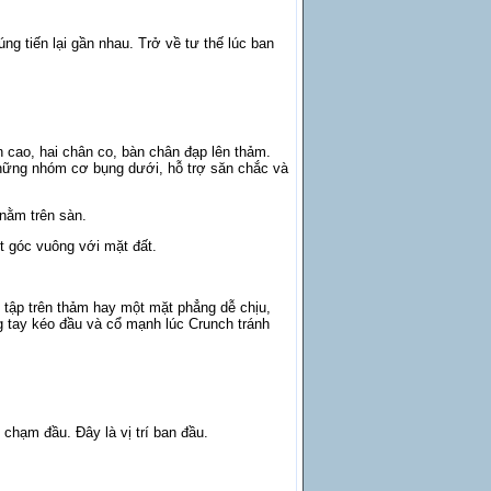
ng tiến lại gần nhau. Trở về tư thế lúc ban
ên cao, hai chân co, bàn chân đạp lên thảm.
 những nhóm cơ bụng dưới, hỗ trợ săn chắc và
 nằm trên sàn.
t góc vuông với mặt đất.
n tập trên thảm hay một mặt phẳng dễ chịu,
 tay kéo đầu và cổ mạnh lúc Crunch tránh
chạm đầu. Đây là vị trí ban đầu.