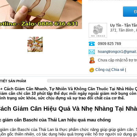
Đ
Uy Tín - Tận T
371, Tân Bình ,
0909 825 769
hoangtrongcn1@gmail
Chưa cập nhật hỗ trợ t
Công cụ
|
Chia sẻ
|
 TIẾT SẢN PHẨM
4+ Cách Giảm Cân Nhanh, Tự Nhiên Và Không Cần Thuốc Tại Nhà Hiệu Qu
iảm cân chỉ cần 10 phút tập thể dục mỗi ngày ngoài giảm mỡ bụng còn c
tình trạng sức khỏe, sức chịu đựng và sự trao đổi chất của cơ thể.
Cách Giảm Cân Hiệu Quả Và Nhẹ Nhàng Tại Nhà
 giảm cân Baschi của Thái Lan hiệu quả mau chóng
giảm cân Baschi của Thái Lan là thực phẩm chức năng giúp giúp giảm cân.
guồn gốc thiên nhiên, có tác dụng hiệu quả trong việc hỗ trợ người sử dụng 