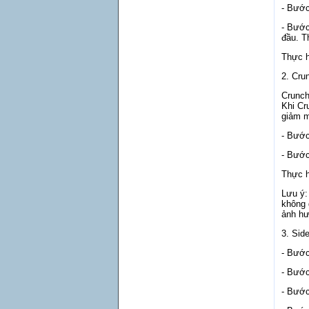
- Bước
- Bước
đầu. T
Thực h
2. Cru
Crunch
Khi Cr
giảm m
- Bước
- Bước
Thực h
Lưu ý:
không 
ảnh hư
3. Sid
- Bước
- Bước
- Bước