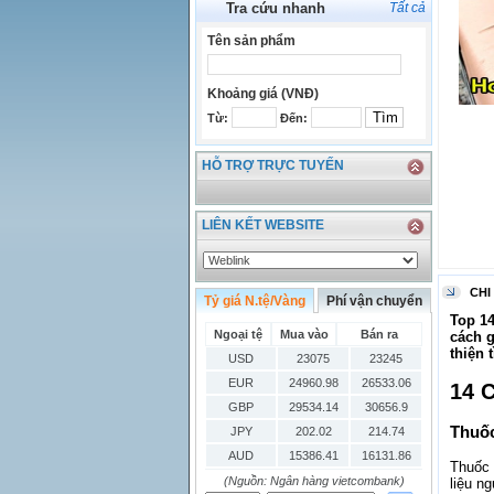
Tra cứu nhanh
Tất cả
Tên sản phẩm
Khoảng giá (VNĐ)
Từ:
Đến:
HỖ TRỢ TRỰC TUYẾN
LIÊN KẾT WEBSITE
CHI
Tỷ giá N.tệ/Vàng
Phí vận chuyển
Top 1
Ngoại tệ
Mua vào
Bán ra
cách g
thiện 
USD
23075
23245
EUR
24960.98
26533.06
14 
GBP
29534.14
30656.9
Thuốc
JPY
202.02
214.74
AUD
15386.41
16131.86
Thuốc 
HKD
2906.04
3028.6
(Nguồn: Ngân hàng vietcombank)
liệu n