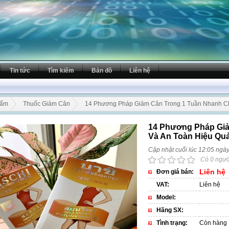
Tin tức
Tìm kiếm
Bản đồ
Liên hệ
hẩm
Thuốc Giảm Cân
14 Phương Pháp Giảm Cân Trong 1 Tuần Nhanh C
14 Phương Pháp Gi
Và An Toàn Hiệu Qu
Cập nhật cuối lúc 12:05 ngà
Có 0 ngườ
Liên hệ
Đơn giá bán:
VAT:
Liên hệ
Model:
Hãng SX:
Tình trạng:
Còn hàng