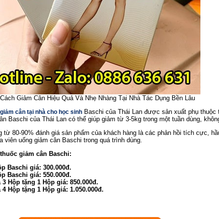
Cách Giảm Cân Hiệu Quả Và Nhẹ Nhàng Tại Nhà Tác Dụng Bền Lâu
Baschi của Thái Lan được sản xuất phụ thuộc tr
giảm cân tại nhà cho học sinh
ân Baschi của Thái Lan có thể giúp giảm từ 3-5kg trong một tuần dùng, khôn
 từ 80-90% đánh giá sản phẩm của khách hàng là các phản hồi tích cực, hầ
a viên uống giảm cân Baschi trong quá trình dùng.
thuốc giảm cân Baschi:
p Baschi giá: 300.000đ.
p Baschi giá: 550.000đ.
3 Hộp tặng 1 Hộp giá: 850.000đ.
4 Hộp tặng 1 Hộp giá: 1.050.000đ.