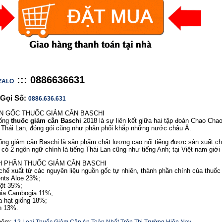
:
:::
0886636631
ZALO
 Gọi Số:
0886.636.631
N GỐC THUỐC GIẢM CÂN BASCHI
uống
thuốc giảm cân Baschi
2018 là sự liên kết giữa hai tập đoàn Chao Chao
 Thái Lan, đóng gói cũng như phân phối khắp những nước châu Á.
ống giảm cân Baschi là sản phẩm chất lượng cao nổi tiếng được sản xuất ch
 có 2 ngôn ngữ chính là tiếng Thái Lan cũng như tiếng Anh; tại Việt nam giới
 PHẦN THUỐC GIẢM CÂN BASCHI
hế xuất từ các nguyên liệu nguồn gốc tự nhiên, thành phần chính của thuố
ents Aloe 23%;
bột 35%;
nia Cambogia 11%;
a hạt giống 18%;
n 13%.
hêm: