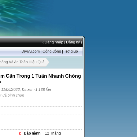
{ Đăng nhập
| Đăng ký }
Divivu.com
|
Cộng đồng
|
Trợ giúp
hóng Và An Toàn Hiệu Quả
ảm Cân Trong 1 Tuần Nhanh Chóng
ả
y 11/06/2022, Đã xem 1 138 lần
i đã bình chọn
Bảo hành:
12 Tháng