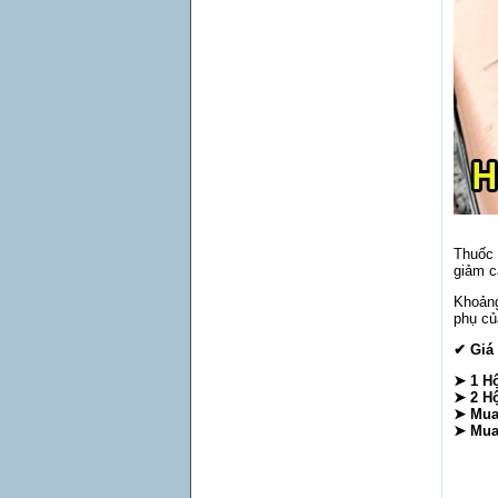
Thuốc
giảm c
Khoảng
phụ củ
✔ Giá 
➤ 1 Hộ
➤ 2 Hộ
➤ Mua 
➤ Mua 