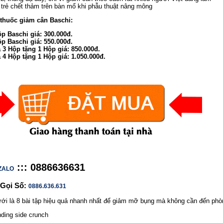
trẻ chết thảm trên bàn mổ khi phẫu thuật nâng mông
thuốc giảm cân Baschi:
p Baschi giá: 300.000đ.
p Baschi giá: 550.000đ.
3 Hộp tặng 1 Hộp giá: 850.000đ.
4 Hộp tặng 1 Hộp giá: 1.050.000đ.
:
:::
0886636631
ZALO
 Gọi Số:
0886.636.631
ới là 8 bài tập hiệu quả nhanh nhất để giảm mỡ bụng mà không cần đến phò
nding side crunch