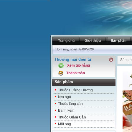
Trang chủ
Giới thiệu
Sản phẩm
Hôm nay, ngày 09/08/2026
Thương mại điện tử
Sản p
Xem giỏ hàng
Thanh toán
Sản phẩm
Thuốc Cường Dương
kẹo ngủ
Thuốc tăng cân
Bánh kem
Thuốc Giảm Cân
Mật ong