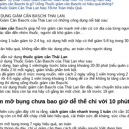
12 Loại Thuốc Giảm Cân An Toàn Nhất Trên Thị Trường Hiện Nay
giảm cân Baschi là gì? Uống Thuốc giảm cân Baschi có hiệu quả không?
Thuốc Giảm Cân Thái Lan Nào Tốt An Toàn Hiệu Quả
DỤNG GIẢM CÂN BASCHI THAI LAN.
Giảm Cân Baschi của Thái Lan có những công dụng nổi bật sau:
giảm cân
Baschi giúp hỗ trợ giảm cân mạnh mẽ căn cứ cơ địa của từng ngườ
ác dẫn đến nhờn thuốc, người rất khó giảm cân…
vòng 1 tuần giảm từ 2-4 kg, sử dụng hết một hộp có thể giảm 5-8 kg trong 30
ân hiệu quả, không dẫn đến tác dụng phụ, an toàn cho người dùng.
 dẫn sử dụng
thuốc giảm cân Thái Lan
ử dụng Thuốc Giảm Cân Baschi của Thái Lan như sau:
i dùng, bạn uống 1 viên/ngày trước bữa sáng khoảng 20-30 phút (nếu quên c
i thiểu 2 lít mỗi ngày), giảm khẩu phần tinh bột.
n đã giảm cân ở mức mong muốn, nên cách 2 ngày uống 1 viên trong vòng 2 t
; rồi 4-5 ngày uống 1 viên trong khoảng 1 tháng để cơ thể không bị tăng cân 
ng thì dừng uống thuốc giảm cân Baschi.
n sử dụng thuốc giảm cân Baschi của Thái Lan lần đầu, nên chuyển bữa sáng
bỏ các bữa còn lại mà hãy cố gắng ăn một chút; ăn tối trước 19 giờ.
m mỡ bụng chưa bao giờ dễ thế chỉ với 10 phú
hiên cứu gần đây chỉ ra rằng,
cách giảm cân nhanh trong 1 tuần
chỉ cần 1
g còn có thể đốt cháy chất béo hiệu quả, cải thiện sức đề kháng, sức chịu đ
ảm mỡ bụng trong 7 ngày hiệu quả, an toàn
 bị thủng dạ dày, chỉ vì giảm cân theo cách rất nhiều người Việt đang làm