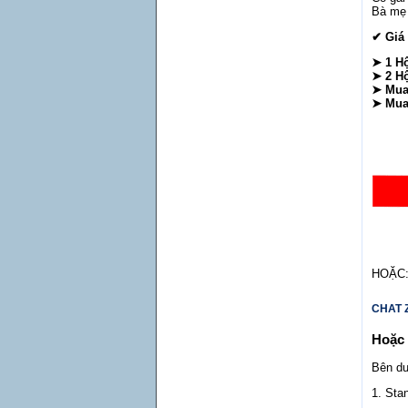
Bà mẹ 
✔ Giá 
➤ 1 Hộ
➤ 2 Hộ
➤ Mua 
➤ Mua 
HOẶC
CHAT 
Hoặc
Bên dư
1. Sta