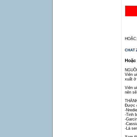
HOẶC
CHAT 
Hoặc
NGUỒ
Viên 
xuất ở
Viên u
nên sẽ
THÀNH
Được c
-Nredi
-Tinh 
-Garci
-Cassi
-Lá se
Xem t