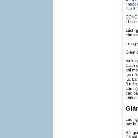
Thuốc 
Top 9 
CÔNG 
Thuốc 
cách 
cân kh
Trong 
Giảm c
hướng
Cách s
khi mớ
lọc (tố
lúc bạ
3 tuần
cân nặ
các bạ
không 
Giả
các ng
mỡ bụn
Bài gi
Cô gái