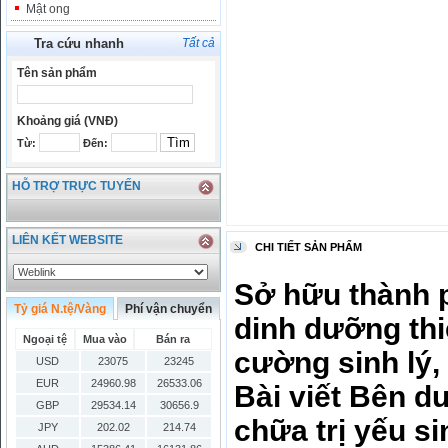
Mật ong
Tra cứu nhanh
Tất cả
Tên sản phẩm
Khoảng giá (VNĐ)
Từ:
Đến:
HỖ TRỢ TRỰC TUYẾN
LIÊN KẾT WEBSITE
CHI TIẾT SẢN PHẨM
Sở hữu thành p
Tỷ giá N.tệ/Vàng
Phí vận chuyển
dinh dưỡng thi
Ngoại tệ
Mua vào
Bán ra
cường sinh lý,
USD
23075
23245
EUR
24960.98
26533.06
Bài viết Bên d
GBP
29534.14
30656.9
chữa trị yếu s
JPY
202.02
214.74