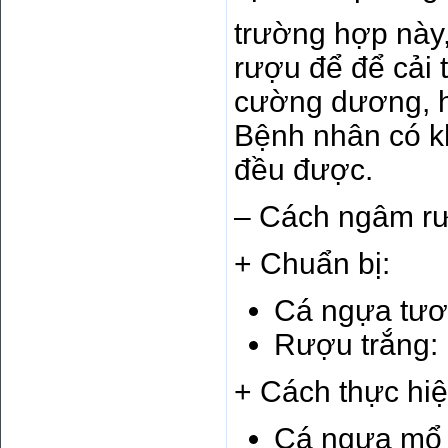
trường hợp này
rượu để để cải 
cường dương, h
Bệnh nhân có k
đều được.
– Cách ngâm rư
+ Chuẩn bị:
Cá ngựa tươi
Rượu trắng: 1
+ Cách thực hiệ
Cá ngựa mổ b