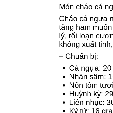
Món cháo cá n
Cháo cá ngựa n
tăng ham muốn t
lý, rối loạn cư
không xuất tinh,
– Chuẩn bị:
Cá ngựa: 20
Nhân sâm: 1
Nõn tôm tươi
Huỳnh kỳ: 2
Liên nhục: 3
Kỷ tử: 16 gr