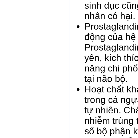
sinh dục cũn
nhân có hại.
Prostaglandi
động của hệ 
Prostaglandi
yên, kích th
năng chi phố
tại não bộ.
Hoạt chất kh
trong cá ng
tự nhiên. Ch
nhiễm trùng t
số bộ phận k