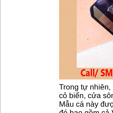
Trong tự nhiên,
cỏ biển, cửa sô
Mẫu cá này được 
đó bao gồm cả V