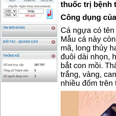
AUD
15386.41
16131.86
thuốc trị bệnh 
HKD
2906.04
3028.6
(Nguồn: Ngân hàng vietcombank)
SGD
16755.29
17427.08
Công dụng của 
Kết quả
THB
666.2
786.99
CAD
17223.74
18058.21
TIN MỚI ĐĂNG
Cá ngựa có tên 
CHF
23161.62
24283.77
DKK
0
3531.88
Mẫu cá này còn 
INR
0
340.14
ĐỐI TÁC - QUẢNG CÁO
mã, long thủy h
KRW
18.01
21.12
KWD
0
79758.97
đuôi dài nhọn, h
THỐNG KÊ
MYR
0
5808.39
bắt con mồi. T
NOK
0
2658.47
Số lượt truy cập
287.707
RMB
3272
1
Tổng số Thành viên
0
trắng, vàng, c
RUB
0
418.79
Số người đang xem
2
SAR
0
6457
nhiều đốm trên 
SEK
0
2503.05