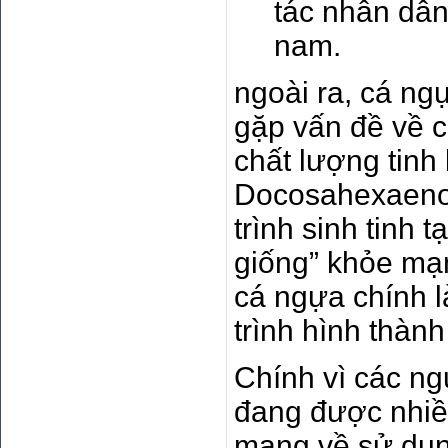
tác nhân dẫn 
nam.
ngoài ra, cá n
gặp vấn đề về c
chất lượng tin
Docosahexaenoi
trình sinh tinh 
giống” khỏe mạ
cá ngựa chính l
trình hình thành
Chính vì các ng
đang được nhiề
mang về sử dụng