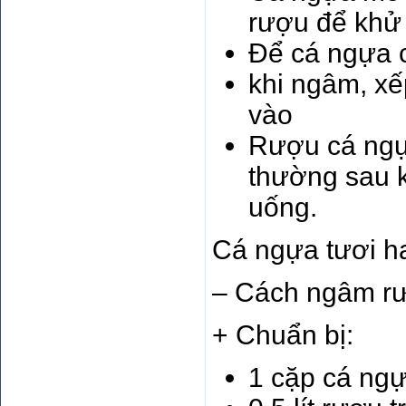
rượu để khử
Để cá ngựa 
khi ngâm, xế
vào
Rượu cá ngựa
thường sau k
uống.
Cá ngựa tươi ha
– Cách ngâm r
+ Chuẩn bị:
1 cặp cá ngự