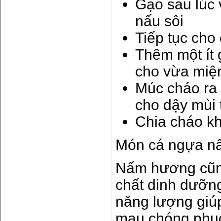
Gạo sau lúc 
nấu sôi
Tiếp tục cho
Thêm một ít 
cho vừa miệ
Múc cháo ra 
cho dậy mùi
Chia cháo kh
Món cá ngựa nấ
Nấm hương cũng 
chất dinh dưỡn
năng lượng giú
mau chóng phục 