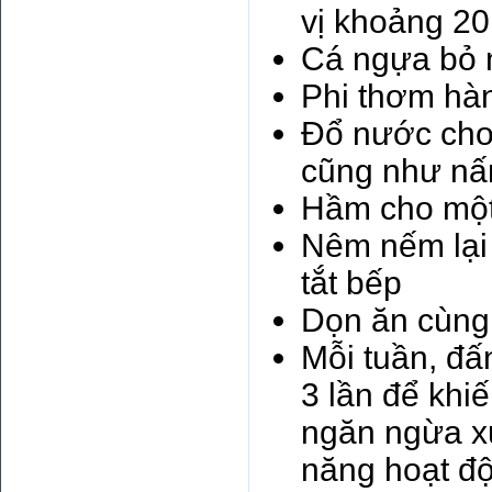
vị khoảng 2
Cá ngựa bỏ 
Phi thơm hành
Đổ nước cho 
cũng như n
Hầm cho một
Nêm nếm lại 
tắt bếp
Dọn ăn cùng
Mỗi tuần, đấ
3 lần để khi
ngăn ngừa xu
năng hoạt độ