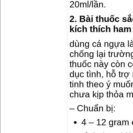
20ml/lần.
2. Bài thuốc sắ
kích thích ham
dùng cá ngựa l
chống lại trườn
thuốc này còn c
dục tình, hỗ tr
tinh theo ý muố
chưa kịp thỏa 
– Chuẩn bị:
4 – 12 gram