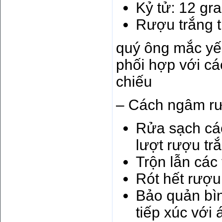
Kỷ tử: 12 gr
Rượu trắng tr
quý ông mắc yế
phối hợp với cá
chiếu
– Cách ngâm r
Rửa sạch các
lượt rượu tr
Trộn lẫn các 
Rót hết rượu 
Bảo quản bìn
tiếp xúc với 