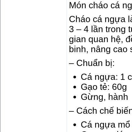
Món cháo cá n
Cháo cá ngựa l
3 – 4 lần trong
gian quan hệ, đ
binh, nâng cao 
– Chuẩn bị:
Cá ngựa: 1 
Gạo tẻ: 60g
Gừng, hành
– Cách chế biến
Cá ngựa mổ b