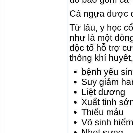
Cá ngựa được dâ
Từ lâu, y học c
như là một dòng
độc tố hỗ trợ c
thông khí huyết
bệnh yếu sin
Suy giảm ha
Liệt dương
Xuất tinh sớ
Thiếu máu
Vô sinh hiếm
Nhọt sưng