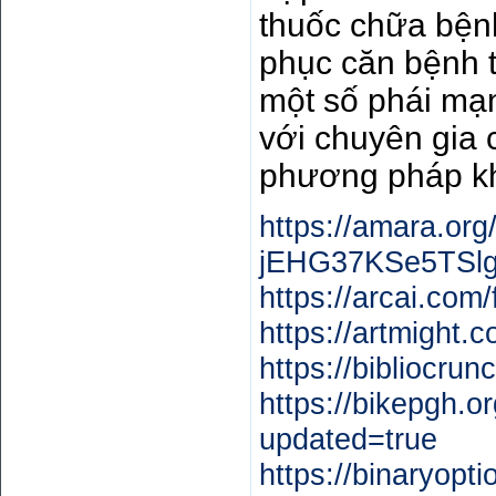
thuốc chữa bệnh
phục căn bệnh tạ
một số phái mạ
với chuyên gia 
phương pháp kh
https://amara.org
jEHG37KSe5TSlg
https://arcai.co
https://artmight.
https://bibliocru
https://bikepgh.
updated=true
https://binaryopt