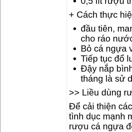
0,5 lít rượu 
+ Cách thực hiệ
đầu tiên, ma
cho ráo nướ
Bỏ cá ngựa v
Tiếp tục đổ 
Đậy nắp bình
tháng là sử
>> Liều dùng rư
Để cải thiện cá
tình dục mạnh m
rượu cá ngựa đề