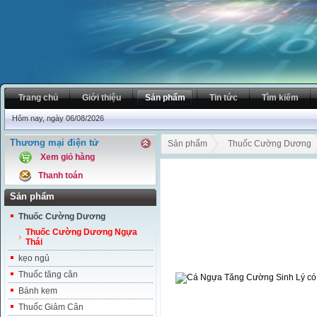
Trang chủ
Giới thiệu
Sản phẩm
Tin tức
Tìm kiếm
Hôm nay, ngày 06/08/2026
Thương mại điện tử
Sản phẩm
Thuốc Cường Dương
Xem giỏ hàng
Thanh toán
Sản phẩm
Thuốc Cường Dương
Thuốc Cường Dương Ngựa
Thái
kẹo ngủ
Thuốc tăng cân
Bánh kem
Thuốc Giảm Cân