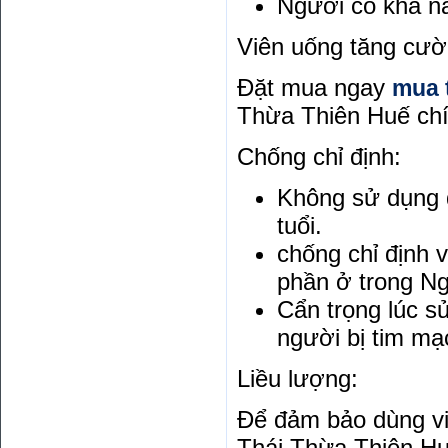
Người có khả n
Viên uống tăng cườn
Đặt mua ngay
mua 
Thừa Thiên Huế ch
Chống chỉ định:
Không sử dụng đ
tuổi.
chống chỉ định 
phần ở trong N
Cẩn trọng lúc s
người bị tim mạ
Liều lượng:
Để đảm bảo dùng v
Thái Thừa Thiên Hu