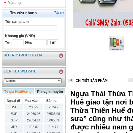
Mật ong
Tra cứu nhanh
Tất cả
Tên sản phẩm
Khoảng giá (VNĐ)
Từ:
Đến:
HỖ TRỢ TRỰC TUYẾN
LIÊN KẾT WEBSITE
CHI TIẾT SẢN PHẨM
Tỷ giá N.tệ/Vàng
Phí vận chuyển
Ngựa Thái Thừa T
Huế giao tận nơi 
Ngoại tệ
Mua vào
Bán ra
USD
23075
23245
Thừa Thiên Huế đư
EUR
24960.98
26533.06
sưa” cũng như thă
GBP
29534.14
30656.9
được nhiều nam gi
JPY
202.02
214.74