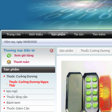
Trang chủ
Giới thiệu
Sản phẩm
Tin tức
Tìm kiếm
Hôm nay, ngày 06/08/2026
Thương mại điện tử
Sản phẩm
Thuốc Cường Dương
Xem giỏ hàng
Ngựa Thái Thừa Thiên Huế bán th
Thanh toán
Sản phẩm
Thuốc Cường Dương
Thuốc Cường Dương Ngựa
Thái
kẹo ngủ
Thuốc tăng cân
Bánh kem
Thuốc Giảm Cân