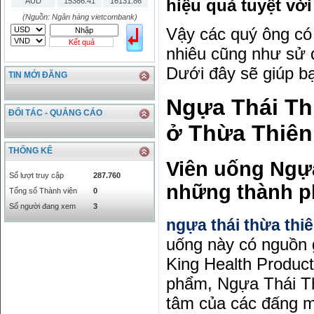
hiệu quả tuyệt vời
AUD
15386.41
16131.86
HKD
2906.04
3028.6
(Nguồn: Ngân hàng vietcombank)
Vậy các quý ông có
SGD
16755.29
17427.08
Kết quả
THB
666.2
786.99
nhiêu cũng như sử d
CAD
17223.74
18058.21
Dưới đây sẽ giúp bạn
TIN MỚI ĐĂNG
CHF
23161.62
24283.77
DKK
0
3531.88
Ngựa Thái Th
INR
0
340.14
ĐỐI TÁC - QUẢNG CÁO
KRW
18.01
21.12
ở Thừa Thiên
KWD
0
79758.97
THỐNG KÊ
MYR
0
5808.39
Viên uống Ngự
NOK
0
2658.47
Số lượt truy cập
287.760
những thành p
RMB
3272
1
Tổng số Thành viên
0
RUB
0
418.79
Số người đang xem
3
SAR
0
6457
ngựa thái thừa thi
SEK
0
2503.05
uống này có nguồn 
King Health Product
phẩm, Ngựa Thái Th
tâm của các đấng mà