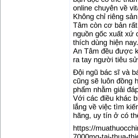
online chuyên về vi
Không chỉ riêng s
Tâm còn cơ bản rất
nguồn gốc xuất xứ 
thích dùng hiện nay
An Tâm đều được ki
ra tay người tiêu s
Đội ngũ bác sĩ và 
cũng sẽ luôn đồng 
phẩm nhằm giải đáp
Với các điều khác b
lắng về việc tìm ki
hãng, uy tín ở có 
https://muathuocch
7000mg-tai-thua-thi