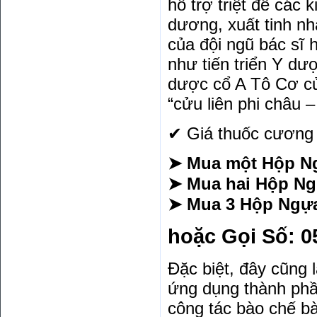
hỗ trợ triệt để các 
dương, xuất tinh n
của đội ngũ bác sĩ
như tiến triển Y dư
dược cổ A Tô Cơ của
“cửu liên phi châu –
✔ Giá thuốc cương
➤ Mua một Hộp Ng
➤ Mua hai Hộp Ngự
➤ Mua 3 Hộp Ngựa
hoặc Gọi Số:
0
Đặc biệt, đây cũng
ứng dụng thành phầ
công tác bào chế bà