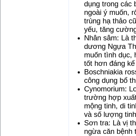
dụng trong các 
ngoài ý muốn, r
trùng hạ thảo cũ
yếu, tăng cường
Nhân sâm: Là t
dương Ngựa Thá
muốn tình dục, 
tốt hơn đáng kể 
Boschniakia ross
công dụng bổ th
Cynomorium: Loạ
trường hợp xuất
mộng tinh, di ti
và số lượng tinh
Sơn tra: Là vị 
ngừa căn bệnh 