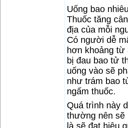
Uống bao nhiêu 
Thuốc tăng cân
địa của mỗi ngư
Có người dễ mậ
hơn khoảng từ 
bị đau bao tử t
uống vào sẽ ph
như trám bao t
ngấm thuốc.
Quá trình này 
thường nên sẽ 
là sẽ đạt hiệu 