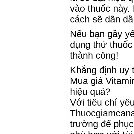
vào thuốc này.
cách sẽ dãn dần
Nếu bạn gầy yế
dụng thử thuốc
thành công!
Khắng định uy 
Mua giá Vitami
hiệu quả?
Với tiêu chí yê
Thuocgiamcanan
trường để phục