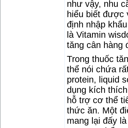
như vậy, nhu cầ
hiểu biết được 
định nhập khẩu 
là Vitamin wisd
tăng cân hàng 
Trong thuốc tă
thể nói chứa rấ
protein, liquid
dụng kích thích
hỗ trợ cơ thể t
thức ăn. Một đ
mang lại đấy l