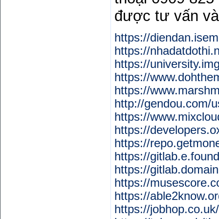
được tư vấn và
https://diendan.ise
https://nhadatdothi
https://university.i
https://www.dohth
https://www.marshm
http://gendou.com/u
https://www.mixclou
https://developers.
https://repo.getmon
https://gitlab.e.foun
https://gitlab.domai
https://musescore.
https://able2know.or
https://jobhop.co.uk/