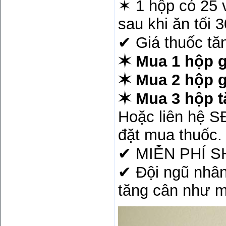
✶ 1 hộp có 25 
sau khi ăn tối 3
✔ Giá thuốc tă
✶ Mua 1 hộp g
✶ Mua 2 hộp g
✶ Mua 3 hộp t
Hoặc liên hệ S
đặt mua thuốc.
✔ MIỄN PHÍ SHI
✔ Đội ngũ nhân 
tăng cân như 