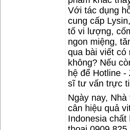
Với tác dụng h
cung cấp Lysin
tố vi lượng, c
ngon miệng, tă
qua bài viết c
không? Nếu còn
hệ để Hotline 
sĩ tư vấn trực t
Ngày nay, Nhà 
cân hiệu quả v
Indonesia chất 
thoại 0909 825