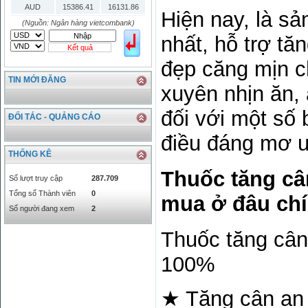
AUD
15386.41
16131.86
Hiện nay, là s
HKD
2906.04
3028.6
(Nguồn: Ngân hàng vietcombank)
nhất, hỗ trợ tă
SGD
16755.29
17427.08
Kết quả
THB
666.2
786.99
đẹp căng mịn c
CAD
17223.74
18058.21
TIN MỚI ĐĂNG
CHF
23161.62
24283.77
xuyên nhịn ăn, 
DKK
0
3531.88
đối với một số 
INR
0
340.14
ĐỐI TÁC - QUẢNG CÁO
KRW
18.01
21.12
điều đáng mơ 
KWD
0
79758.97
THỐNG KÊ
MYR
0
5808.39
Thuốc tăng câ
NOK
0
2658.47
Số lượt truy cập
287.709
RMB
3272
1
Tổng số Thành viên
0
mua ở đâu ch
RUB
0
418.79
Số người đang xem
2
SAR
0
6457
Thuốc tăng cân
SEK
0
2503.05
100%
★ Tăng cân an 