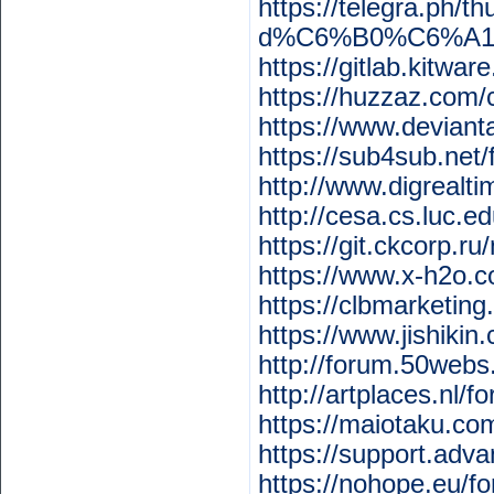
https://telegra.
d%C6%B0%C6%A1n
https://gitlab.kitwa
https://huzzaz.com/c
https://www.deviant
https://sub4sub.net
http://www.digrealt
http://cesa.cs.luc.e
https://git.ckcorp.ru
https://www.x-h2o.
https://clbmarketi
https://www.jishikin
http://forum.50webs
http://artplaces.nl/
https://maiotaku.com
https://support.adv
https://nohope.eu/f