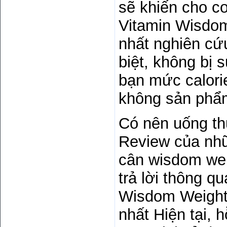
sẽ khiến cho c
Vitamin Wisdom
nhất nghiên cứ
biệt, không bị 
bạn mức calori
không sản phẩ
Có nên uống th
Review của nhữ
cân wisdom wei
trả lời thông q
Wisdom Weight 
nhất Hiện tại, 