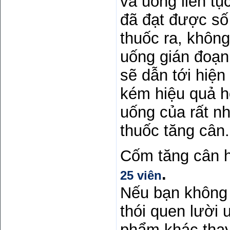
và uống liên tụ
đã đạt được số
thuốc ra, khôn
uống gián đoạn,
sẽ dẫn tới hiện
kém hiệu quả h
uống của rất n
thuốc tăng cân.
Cốm tăng cân hỗ
.
25 viên
Nếu bạn không 
thói quen lười
phẩm khác thay