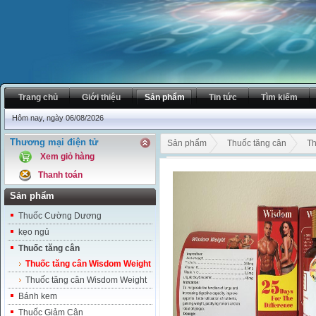
Trang chủ
Giới thiệu
Sản phẩm
Tin tức
Tìm kiếm
Hôm nay, ngày 06/08/2026
Thương mại điện tử
Sản phẩm
Thuốc tăng cân
Th
Xem giỏ hàng
Thuốc tăng cân Vitamin Wisdom W
Thanh toán
Sản phẩm
Thuốc Cường Dương
kẹo ngủ
Thuốc tăng cân
Thuốc tăng cân Wisdom Weight
Thuốc tăng cân Wisdom Weight
Bánh kem
Thuốc Giảm Cân