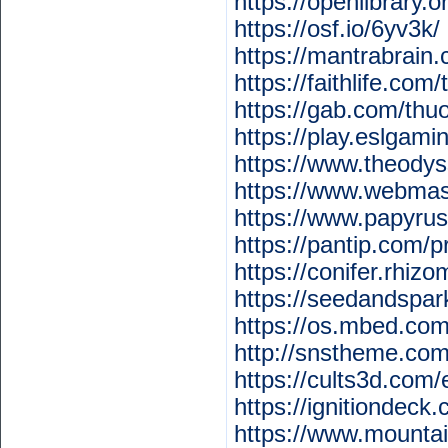
https://openlibrary
https://osf.io/6yv3k/
https://mantrabrain
https://faithlife.co
https://gab.com/th
https://play.eslgam
https://www.theody
https://www.webmas
https://www.papyrus
https://pantip.com/p
https://conifer.rhi
https://seedandspa
https://os.mbed.co
http://snstheme.co
https://cults3d.com
https://ignitiondeck
https://www.mounta