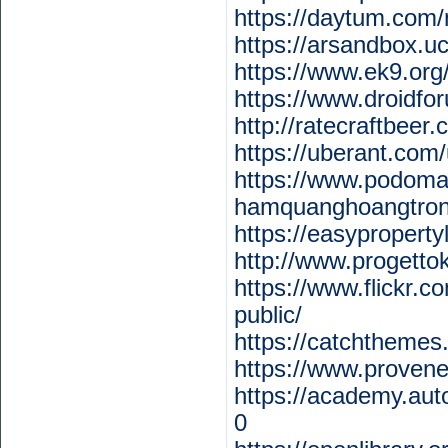
https://daytum.com/
https://arsandbox.u
https://www.ek9.or
https://www.droidf
http://ratecraftbeer
https://uberant.com
https://www.podoma
hamquanghoangtro
https://easyproperty
http://www.progetto
https://www.flickr
public/
https://catchtheme
https://www.proven
https://academy.a
0