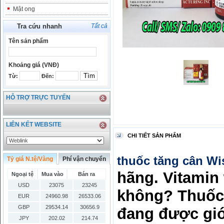
Mật ong
Tra cứu nhanh
Tất cả
Tên sản phẩm
Khoảng giá (VNĐ)
Từ:
Đến:
HỖ TRỢ TRỰC TUYẾN
LIÊN KẾT WEBSITE
CHI TIẾT SẢN PHẨM
thuốc tăng cân W
Tỷ giá N.tệ/Vàng
Phí vận chuyển
hãng. Vitamin
Ngoại tệ
Mua vào
Bán ra
USD
23075
23245
không? Thuốc
EUR
24960.98
26533.06
GBP
29534.14
30656.9
đang được giới
JPY
202.02
214.74