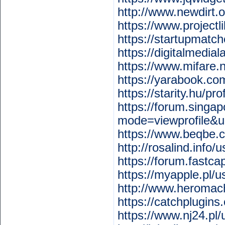
http://www.newdirt.
https://www.project
https://startupmatc
https://digitalmedi
https://www.mifare.
https://yarabook.c
https://starity.hu/p
https://forum.singa
mode=viewprofile&
https://www.beqbe.
http://rosalind.info
https://forum.fastc
https://myapple.pl/
http://www.heromac
https://catchplugin
https://www.nj24.pl