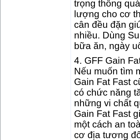
trọng thông qu
lượng cho cơ th
cân đều đặn gi
nhiều. Dùng Su
bữa ăn, ngày uố
4. GFF Gain Fat
Nếu muốn tìm mộ
Gain Fat Fast c
có chức năng t
những vi chất 
Gain Fat Fast g
một cách an to
cơ địa tương đố