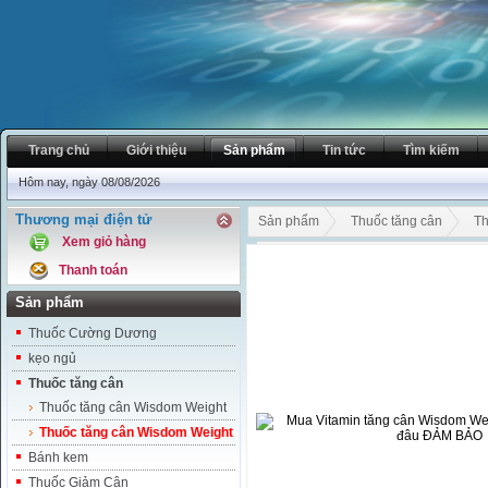
Trang chủ
Giới thiệu
Sản phẩm
Tin tức
Tìm kiếm
Hôm nay, ngày 08/08/2026
Thương mại điện tử
Sản phẩm
Thuốc tăng cân
Th
Xem giỏ hàng
Mua Vitamin tăng cân Wisdom We
Thanh toán
Sản phẩm
Thuốc Cường Dương
kẹo ngủ
Thuốc tăng cân
Thuốc tăng cân Wisdom Weight
Thuốc tăng cân Wisdom Weight
Bánh kem
Thuốc Giảm Cân