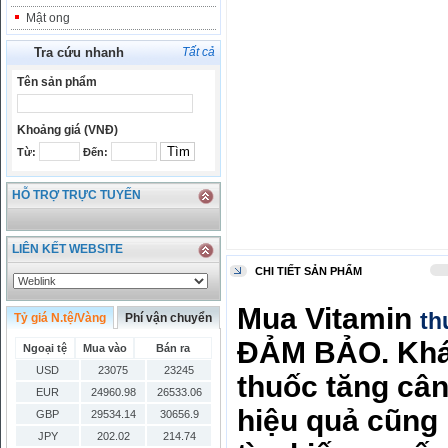
Mật ong
Tra cứu nhanh
Tất cả
Tên sản phẩm
Khoảng giá (VNĐ)
Từ:
Đến:
HỖ TRỢ TRỰC TUYẾN
LIÊN KẾT WEBSITE
CHI TIẾT SẢN PHẨM
Mua Vitamin
th
Tỷ giá N.tệ/Vàng
Phí vận chuyển
ĐẢM BẢO. Khá 
Ngoại tệ
Mua vào
Bán ra
USD
23075
23245
thuốc tăng câ
EUR
24960.98
26533.06
hiệu quả cũng
GBP
29534.14
30656.9
JPY
202.02
214.74